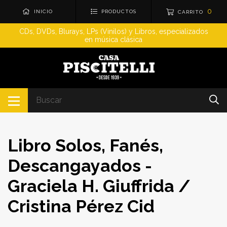
0
INICIO
PRODUCTOS
CARRITO
CDs, DVDs, Blurays, LPs (Vinilos) y Libros, especializados
en música clásica
Libro Solos, Fanés,
Descangayados -
Graciela H. Giuffrida /
Cristina Pérez Cid