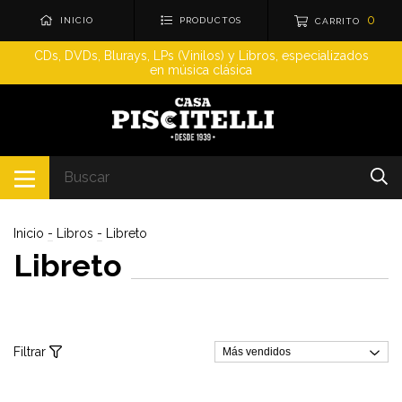
0
INICIO
PRODUCTOS
CARRITO
CDs, DVDs, Blurays, LPs (Vinilos) y Libros, especializados
en música clásica
Inicio
-
Libros
-
Libreto
Libreto
Filtrar