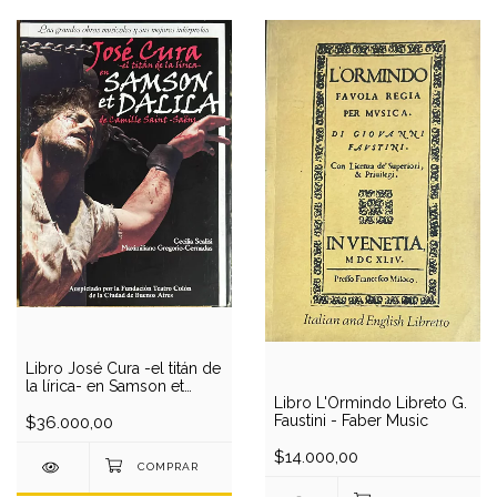
Libro José Cura -el titán de
la lírica- en Samson et
Libro L'Ormindo Libreto G.
Dalila - C. Scalisi / M. G.
Faustini - Faber Music
Cernadas
$36.000,00
$14.000,00