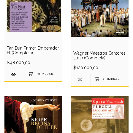
Tan Dun Primer Emperador,
El (Completa) - -
Wagner Maestros Cantores
Domingo-De young-Tian-
(Los) (Completa) - -
Groves/Tan Dun (Met
$48.000,00
Jerusalem-Weikl-Prey-
2008) (2 DVD)
Haggander-Clark-
$120.000,00
Schiml/Stein (2 DVD)