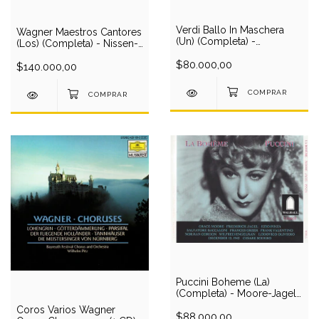
Verdi Ballo In Maschera
Wagner Maestros Cantores
(Un) (Completa) -
(Los) (Completa) - Nissen-
Martinelli-Roman-Bonelli-
Reining-Noort-
Castagna-Antoine-Cordan-
$80.000,00
Wiedermann-Thorborg-
$140.000,00
Met Opera O/Panizza (2
Alsen-Vienna
CD)
Phil/Toscanini (4 CD)
Puccini Boheme (La)
(Completa) - Moore-Jagel-
Pinza Baccaloni-Met Opera
Coros Varios Wagner
O/Sodero (2 CD)
$88.000,00