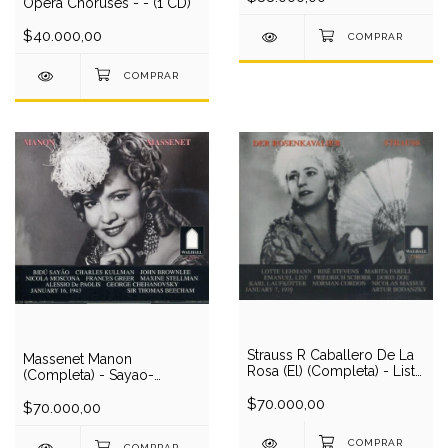
Opera Choruses - - (1 CD)
$40.000,00
Strauss R Caballero De La
Massenet Manon
Rosa (El) (Completa) - List-
(Completa) - Sayao-
Lehmann-Schorr-Stevens-
Kullman-Brownlee-
Farell-Manski-
$70.000,00
Moscona-De Paolis-
$70.000,00
Laufkotter/Bodanzky (1939)
Chehanovsky/Beecham (2
(2 CD)
CD)