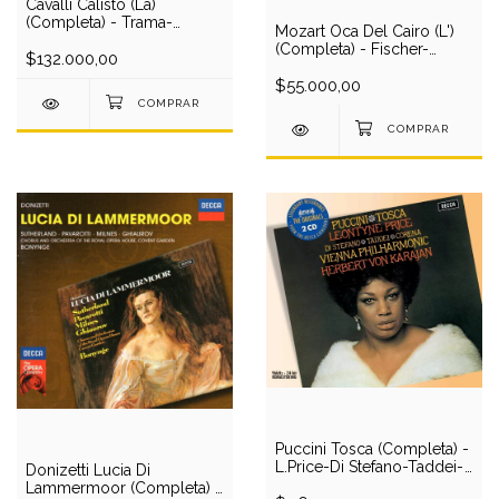
Cavalli Calisto (La)
(Completa) - Trama-
Mozart Oca Del Cairo (L')
Gottlieb-I.Cotrubas-
(Completa) - Fischer-
J.Baker-Cuenod-Hughes-
$132.000,00
Dieskau-Schreier-Coburn-
London Phil O/Leppard (2
Nielsen/Schreier (1 CD)
$55.000,00
CD)
Puccini Tosca (Completa) -
L.Price-Di Stefano-Taddei-
Donizetti Lucia Di
Corena/Karajan (2 CD)
Lammermoor (Completa) -