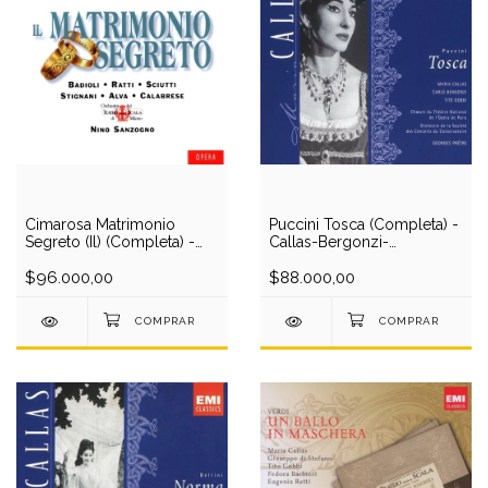
Cimarosa Matrimonio
Puccini Tosca (Completa) -
Segreto (Il) (Completa) -
Callas-Bergonzi-
Badioli-Ratti-Sciutti-
Gobbi/Pretre (2 CD)
Stignani-Alva/Sanzogno (2
$96.000,00
$88.000,00
CD)