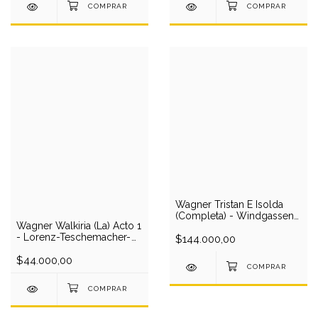
Wagner Tristan E Isolda
(Completa) - Windgassen-
Wagner Walkiria (La) Acto 1
Nilsson-Greindl-Hoffmann-
- Lorenz-Teschemacher-
Saeden-Uhl/Sawallisch
$144.000,00
Bohme/Elmendorff (1944)
(vivo,1958) (3 CD)
(1 CD)
$44.000,00