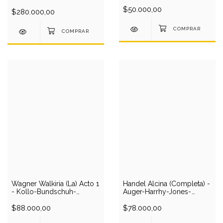
(Completas) - P.Kwella-
(Aida-Traviata-Trovatore-
M.Cable-D.Thomas-
$50.000,00
Norma-Tosca)(1950/1) (10
$280.000,00
Academy Of Ancient
CD) [PRODUCTO USADO]
Music/Hogwood (1 CD)
Wagner Walkiria (La) Acto 1
Handel Alcina (Completa) -
- Kollo-Bundschuh-
Auger-Harrhy-Jones-
Tomlinson-London
Kuhlmann-Kwella/Hickox
Phil/Tennstedt (1 CD)
$88.000,00
(3 CD)
$78.000,00