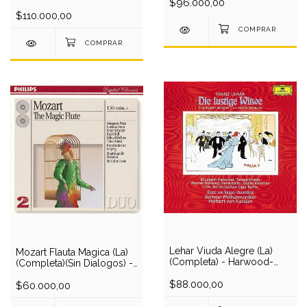
$96.000,00
Sutherland-Pavarotti-
Milnes-
$110.000,00
Tourangeau/Bonynge (1
CD)
Lehar Viuda Alegre (La)
Mozart Flauta Magica (La)
(Completa) - Harwood-
(Completa)(Sin Dialogos) -
Stratas-Hollweg-
M.Price-Serra-Schreier-
Kollo/Karajan (2 CD)
$88.000,00
Moll-Adam/C.Davis (2 CD)
$60.000,00