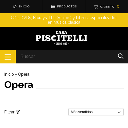
0
INICIO
PRODUCTOS
CARRITO
CDs, DVDs, Blurays, LPs (Vinilos) y Libros, especializados
en música clásica
Inicio
-
Opera
Opera
Filtrar