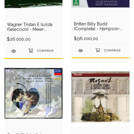
Britten Billy Budd
Wagner Tristan E Isolda
(Completa) - Hampson-
(Seleccion) - Meier-
Rolfe-Johnson-
Jerusalem-Berlin
Halfvarson/Nagano (2 CD)
$96.000,00
Phil/Barenboim (1 CD) (IA)
$26.000,00