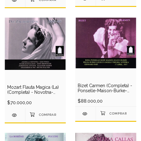
Bizet Carmen (Completa) -
Mozart Flauta Magica (La)
Ponselle-Maison-Burke-
(Completa) - Novotna-
Huehn-Votipka-Met Opera
Kullman-Steber-Pinza-
O/Papi (2 CD)
$88.000,00
Brownlee-Raymondi-
$70.000,00
Antoine/Beecham (1942) (2
CD)