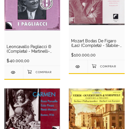
Mozart Bodas De Figaro
(Las) (Completa) - Stabile-
Leoncavallo Pagliacci (I)
Rautawaara-Pinza-Rethy-
(Completa) - Martinelli-
Lazzari-Novotna/Walter(en
$100.000,00
Greco-Tibett-Valetino-De
vivo)(1937) (3 CD)
Paolis-Met Opera
$40.000,00
O/Calusio (1 CD)