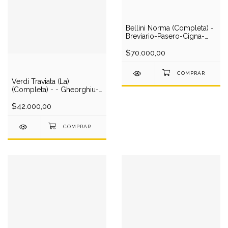
Bellini Norma (Completa) -
Breviario-Pasero-Cigna-
Stignani-Renzi-Torino Ch. &
O/Gui (2 CD)
$70.000,00
Verdi Traviata (La)
(Completa) - - Gheorghiu-
Lopardo-Nucci-Jones-
Knight/Solti (1 DVD)
$42.000,00