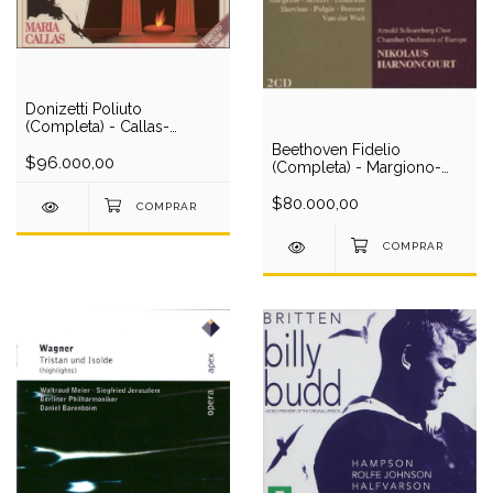
Donizetti Poliuto
(Completa) - Callas-
Corelli-Bastianini-Zaccaria-
Beethoven Fidelio
De Palma/Votto (en vivo,
$96.000,00
(Completa) - Margiono-
1960) (2 CD)
Seiffert-Leiferkus-
Skovhus/Harnoncourt (2
$80.000,00
CD)