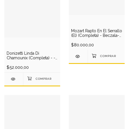
Mozart Rapto En El Serrallo
(El) (Completa) - Beczala-
Habermann-Pfeiffer-Ellen-
Kalmchmeir-Linz Bruckner
$80.000,00
O/Sieghart (2 CD)
Donizetti Linda Di
Chamounix (Completa) - -
Gruberova-Van Der Walt-
Will-Ariostini/A.Discher
$52.000,00
(1996) (2 DVD)