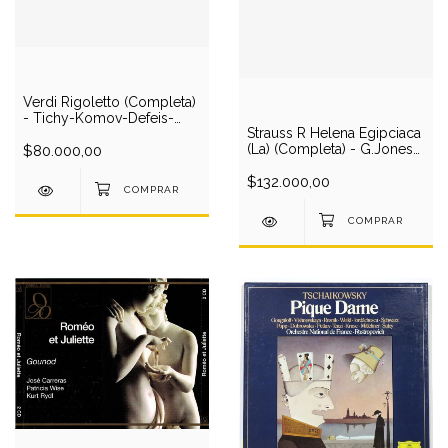
Verdi Rigoletto (Completa)
- Tichy-Komov-Defeis-
Strauss R Helena Egipciaca
Puczova-Bessenyei-
(La) (Completa) - G.Jones-
Europa Symphony/Grohs
$80.000,00
Hendricks-Kastu-Detroit
(2 CD)
S.O/Dorati (3 LP)
$132.000,00