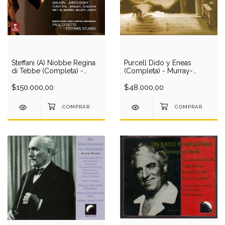
Steffani (A) Niobbe Regina
Purcell Dido y Eneas
di Tebbe (Completa) -
(Completa) - Murray-
Gauvin Jaroussky Boston
Scharinger/Harnoncourt (1
Early Music Festivval
$150.000,00
CD)
$48.000,00
O./O'Dette & Stubbs (3 CD)