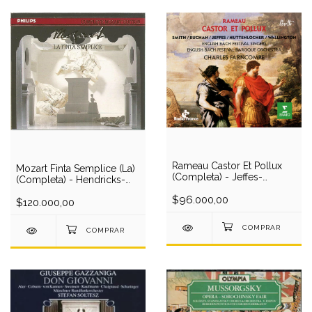
Rameau Castor Et Pollux
Mozart Finta Semplice (La)
(Completa) - Jeffes-
(Completa) - Hendricks-
Huttenlocher-Smith-
S.Lorenz-A.murray-
Buchan/Farncombe (2 CD)
$96.000,00
Blochwitz-D.Johnson-
$120.000,00
Lind/Schreier (2 CD)
[PRODUCTO USADO]