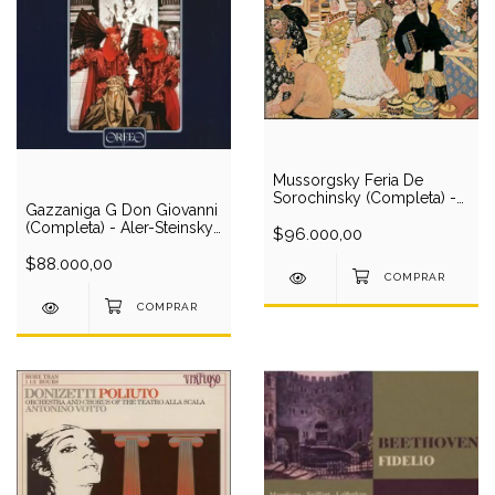
Mussorgsky Feria De
Sorochinsky (Completa) -
Gazzaniga G Don Giovanni
Matorin-Mishchevsky-
(Completa) - Aler-Steinsky-
Voinarovsky-
$96.000,00
Coburn-Kinzel-Von
Klenov/Esipov (2 CD)
Kannen/Soltesz (2 CD)
$88.000,00