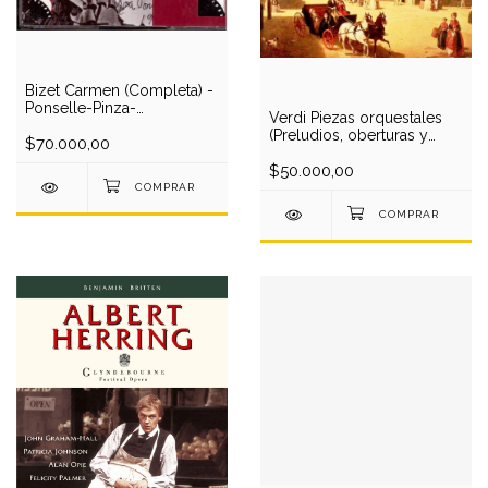
Bizet Carmen (Completa) -
Ponselle-Pinza-
Verdi Piezas orquestales
Maison/Hasselmans (en
(Preludios, oberturas y
vivo) (2 CD)
$70.000,00
sinfonías) - Berlin
Phil/Karajan (1 CD)
$50.000,00