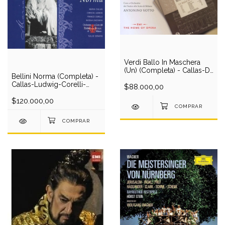
Verdi Ballo In Maschera
(Un) (Completa) - Callas-Di
Bellini Norma (Completa) -
Stefano-Gobbi-Barbieri-
Callas-Ludwig-Corelli-
Zaccaria/Votto (2 CD)
$88.000,00
Zaccaria/Serafin (3 CD)
$120.000,00