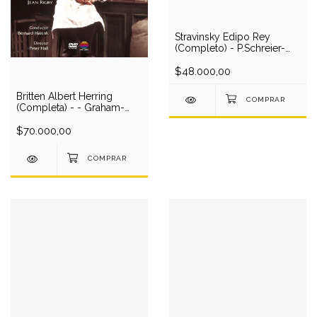
Stravinsky Edipo Rey
(Completo) - P.Schreier-
J.Norman-Terfel-Swensen-
Peeters-Tataras-Saito Kinen
$48.000,00
O/Ozawa (1 CD)
Britten Albert Herring
(Completa) - - Graham-
Hall-P.Jphnson-Opie-
Palmer/P.Hall (1 DVD)
$70.000,00