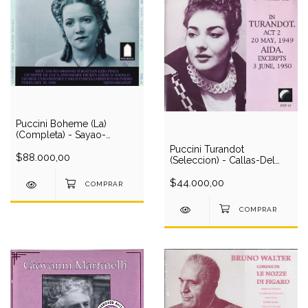
Puccini Boheme (La)
(Completa) - Sayao-
Tokatyan-De Luca-Pinza-
Puccini Turandot
Cehanovsky-Met Opera
$88.000,00
(Seleccion) - Callas-Del
O/Papi (2 CD)
Monaco-Arezmendi-
Tavini/Serafin (1949) (1 CD)
$44.000,00