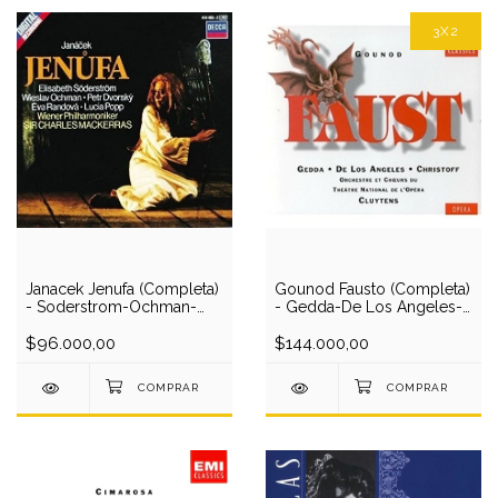
3X2
Janacek Jenufa (Completa)
Gounod Fausto (Completa)
- Soderstrom-Ochman-
- Gedda-De Los Angeles-
Dvorsky-Randova-
Christoff-Berton-
Popp/Mackerras (2 CD)
$96.000,00
Gorr/Cluytens (3 CD)
$144.000,00