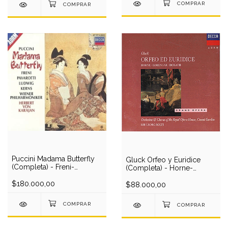
Puccini Madama Butterfly
Gluck Orfeo y Euridice
(Completa) - Freni-
(Completa) - Horne-
Pavarotti-Ludwig-
Lorengar-Donath/Solti (en
Kerns/Karajan (3 CD)
$180.000,00
italiano) (2 CD)
$88.000,00