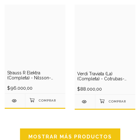
Strauss R Elektra
Verdi Traviata (La)
(Completa) - Nilsson-
(Completa) - Cotrubas-
Rysanek-Resnik-Waechter-
Gruberova-Gedda-
Windgassen/Bohm (en
$96.000,00
Macneil-Equiluz-
$88.000,00
vivo, 1965) (2 CD)
Loose/Krips (en vivo, 1971)
(2 CD)
MOSTRAR MÁS PRODUCTOS