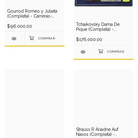
Gounod Romeo y Julieta
(Completa) - Carreras-
Wise-Rydl/Delacote (en
Tchaikovsky Dama De
vivo)(1983) (2 CD)
$96.000,00
Pique (Completa) -
Gougaloff-Vishnevskaya-
Resnik-Weikl-Popp-
$176.000,00
Dobrowska-
Tenzi/Rostropovich (4 LP)
Strauss R Ariadne Auf
Naxos (Completa) -