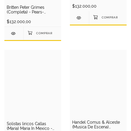
L.Price-Troyanos-
Gruberova-Kunz-Kollo-
$132.000,00
Britten Peter Grimes
Berry-London Phil O/Solti
(Completa) - Pears-
(3 LP)
Watson-Elms-Evans-
Brannigan-Pease/Britten (3
$132.000,00
LP)
Handel Comus & Alceste
Solistas liricos Callas
(Musica De Escena)
(Maria) Maria In Mexico -