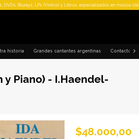
, DVDs, Blurays, LPs (Vinilos) y Libros, especializados en música clá
ra historia
Grandes cantantes argentinas
Contacto
n y Piano) - I.Haendel-
$48.000,00