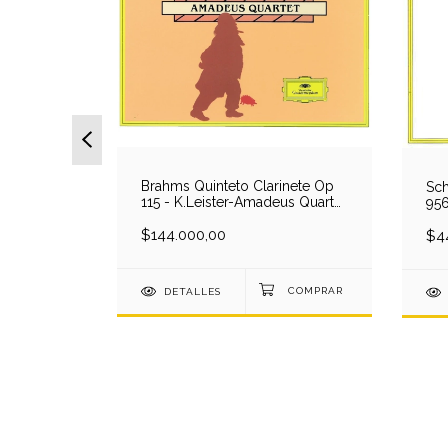
Brahms Quinteto Clarinete Op
Sch
Para
115 - K.Leister-Amadeus Quartet
956
 Porteñas
(3 CD)
Qua
del Angel
$144.000,00
$4
CD)
DETALLES