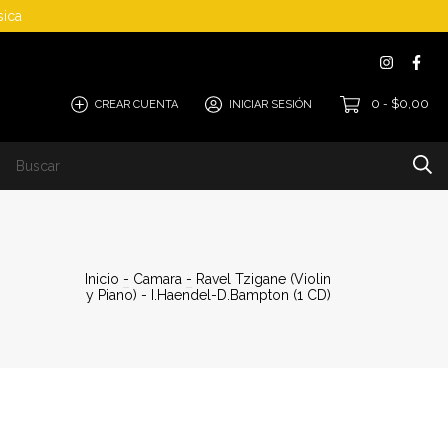
sica
0
$0,00
CREAR CUENTA
INICIAR SESIÓN
-
Cómo Comprar
Inicio
-
Camara
-
Ravel Tzigane (Violin
y Piano) - I.Haendel-D.Bampton (1 CD)