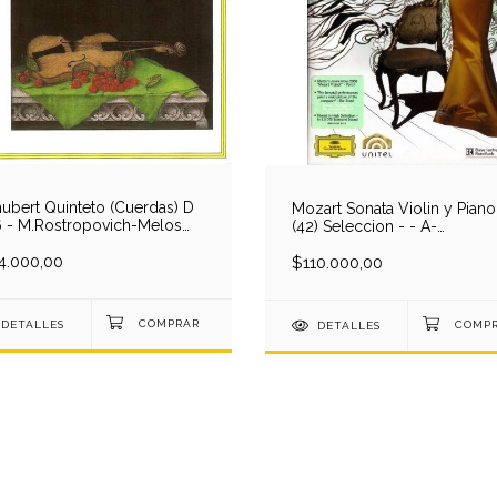
ubert Quinteto (Cuerdas) D
Mozart Sonata Violin y Piano
 - M.Rostropovich-Melos
(42) Seleccion - - A-
rtet (1 CD)
S.Mutter/L.Orkis (16)(K 296-
4.000,00
301/6-376/380-454-481-52
$110.000,00
547 (2 DVD)
DETALLES
DETALLES