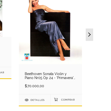
Bach Son
Clave Bw
-
M.Maisky(
$48.000
6-
(1 CD)
DETAL
Beethoven Sonata Violin y
Piano Nr05 Op 24 - 'Primavera' -
A-S.Mutter/L.Orkis (1 DVD)
$70.000,00
DETALLES