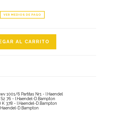
VER MEDIOS DE PAGO
Bwv 1001/6 Partitas Nr1 - I.Haendel
2 Sz 76 - I.Haendel-D.Bampton
2) K 378 - I.Haendel-D.Bampton
- I.Haendel-D.Bampton