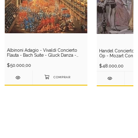
Albinoni Adagio - Vivaldi Concierto
Handel Concierto 
Flauta - Bach Suite - Gluck Danza -
Op - Mozart Concie
Mozart Serenata - Pachelbel Canon -
Spohr Wagenseil - N
Berlin Phil/Karajan (1 CD)
$50.000,00
CD)
$48.000,00