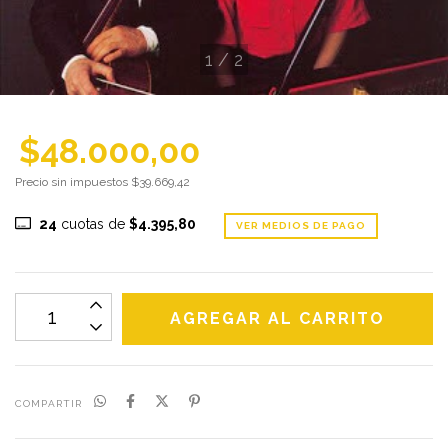
1
/
2
$48.000,00
Precio sin impuestos
$39.669,42
24
cuotas de
$4.395,80
VER MEDIOS DE PAGO
COMPARTIR