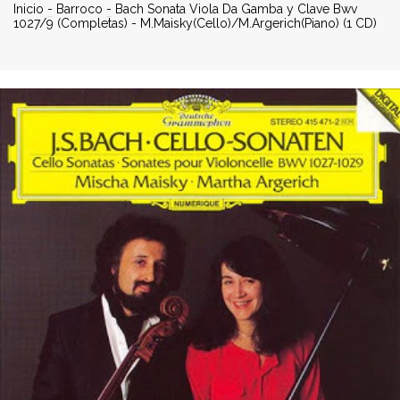
Inicio
-
Barroco
-
Bach Sonata Viola Da Gamba y Clave Bwv
1027/9 (Completas) - M.Maisky(Cello)/M.Argerich(Piano) (1 CD)