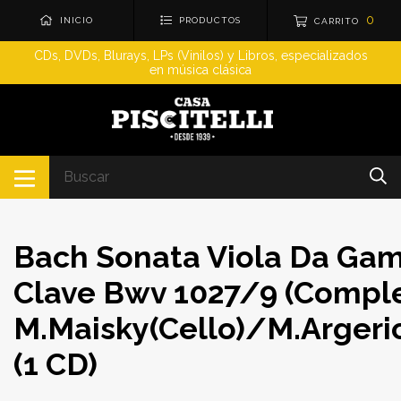
0
INICIO
PRODUCTOS
CARRITO
CDs, DVDs, Blurays, LPs (Vinilos) y Libros, especializados
en música clásica
Bach Sonata Viola Da Gam
Clave Bwv 1027/9 (Comple
M.Maisky(Cello)/M.Argeri
(1 CD)