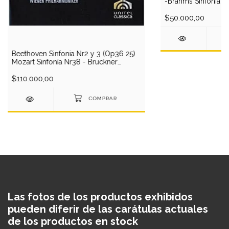
-Brahms Sinfonia Nr
Nr34 - Vienna Phil/
$50.000,00
Beethoven Sinfonia Nr2 y 3 (Op36 25)
Mozart Sinfonía Nr38 - Bruckner
SinfoniaNr4- - Concertgebouw
O/Kubelik (2 DVD)
$110.000,00
Las fotos de los productos exhibidos
pueden diferir de las carátulas actuales
de los productos en stock