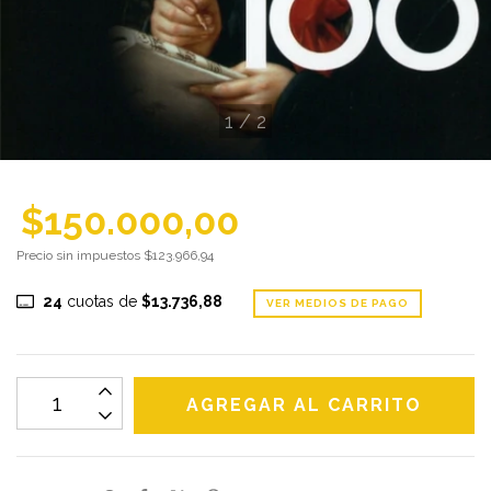
1
/
2
$150.000,00
Precio sin impuestos
$123.966,94
24
cuotas de
$13.736,88
VER MEDIOS DE PAGO