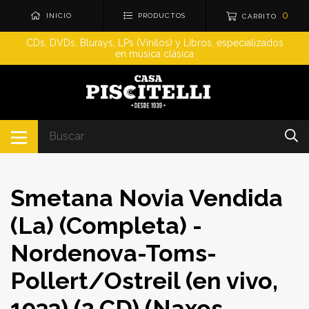
0
INICIO
PRODUCTOS
CARRITO
CDs, DVDs, Blurays, LPs (Vinilos) y Libros, especializados
en música clásica
Smetana Novia Vendida
(La) (Completa) -
Nordenova-Toms-
Pollert/Ostreil (en vivo,
1933) (2 CD) (Naxos