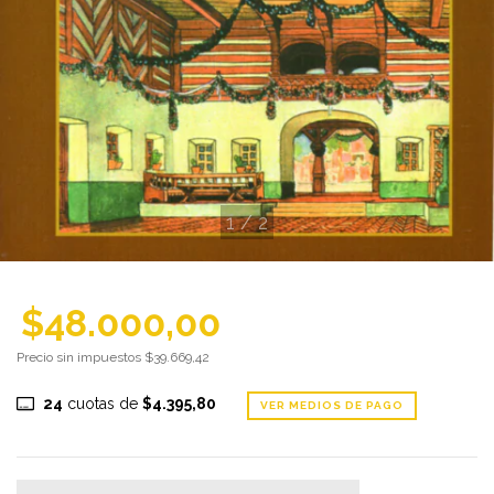
1
/
2
$48.000,00
Precio sin impuestos
$39.669,42
24
cuotas de
$4.395,80
VER MEDIOS DE PAGO