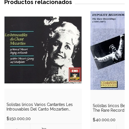
Productos relacionados
Solistas liricos Varios Cantantes Les
Solistas liricos Be
Introuvables Del Canto Mozartien
The Rare Recordings
1903-1954 - Stabile-Lemnitz-
CD)
E.Schumann-Seefried-Berger-
$150.000,00
$40.000,00
A.Rautawaara-Feraldy (4 CD)