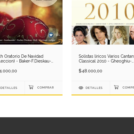
h Oratorio De Navidad
Solistas liricos Varios Cantan
leccion) - Baker-F.Dieskau-
Classical 2010 - Gheoghiu-
d St Martins/Ledger (1 CD)
Didonato-Dessay-Villazon-
4.000,00
Domingo-Gens (2 CD)
$48.000,00
DETALLES
DETALLES