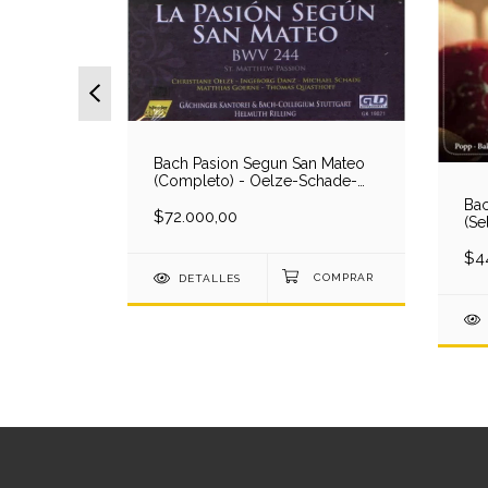
Bach Pasion Segun San Mateo
(Completo) - Oelze-Schade-
Goerne-Quasthoff-Gachinger
rdas -
Bac
Kantorei-Bach Coll/Rilling (3
$72.000,00
 CD)
(Se
CD)
Aca
$4
DETALLES