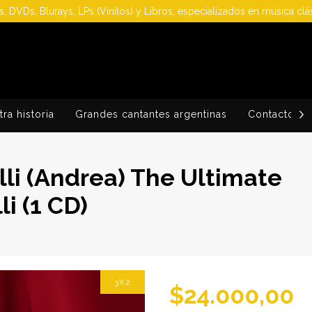
, DVDs, Blurays, LPs (Vinilos) y Libros, especializados en música clá
ra historia
Grandes cantantes argentinas
Contacto
elli (Andrea) The Ultimate
li (1 CD)
3X2
$24.000,00