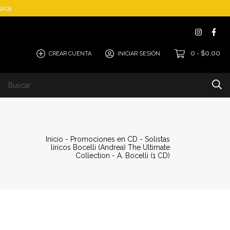
sica
0
$0,00
CREAR CUENTA
INICIAR SESIÓN
-
Cómo Comprar
Inicio
-
Promociones en CD
-
Solistas
liricos Bocelli (Andrea) The Ultimate
Collection - A. Bocelli (1 CD)