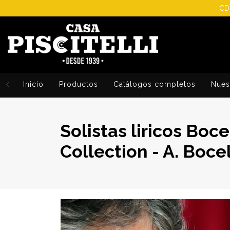
CDs
Inicio
Productos
Catálogos completos
Nuest
Solistas liricos Boc
Collection - A. Bocel