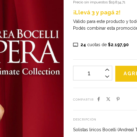
Precio sin impuestos
$19.834,71
¡Llevá 3 y pagá 2!
Válido para este producto y tod
Podés combinar esta promoción
24
cuotas de
$2.197,90
COMPARTIR
DESCRIPCIÓN
Solistas liricos Bocelli (Andrea)