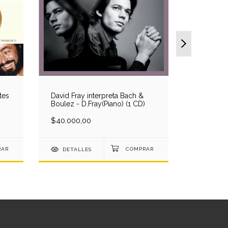
tes
David Fray interpreta Bach &
Wagner O
Boulez - D.Fray(Piano) (1 CD)
(Completa
Jerusal
$40.000,00
Tomlinso
$76.000
(4 CD)
DETALLES
DETAL