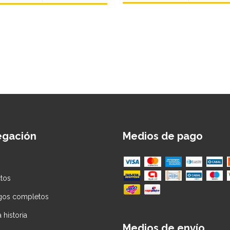
egación
Medios de pago
tos
gos completos
 historia
Medios de envío