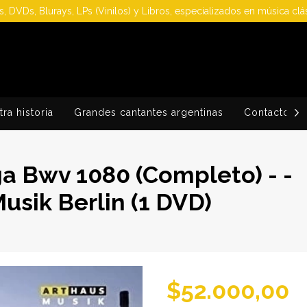
, DVDs, Blurays, LPs (Vinilos) y Libros, especializados en música clá
ra historia
Grandes cantantes argentinas
Contacto
a Bwv 1080 (Completo) - -
usik Berlin (1 DVD)
$52.000,00