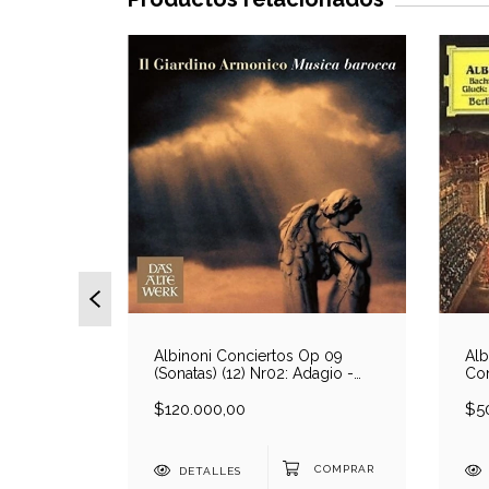
idad
Albinoni Conciertos Op 09
Alb
ohnson-
(Sonatas) (12) Nr02: Adagio -
Con
erdi
P.Grazzi-Il Giardino
Glu
diner (2
Armonico/Antonini (2 LP)
$120.000,00
- P
$5
Phi
DETALLES