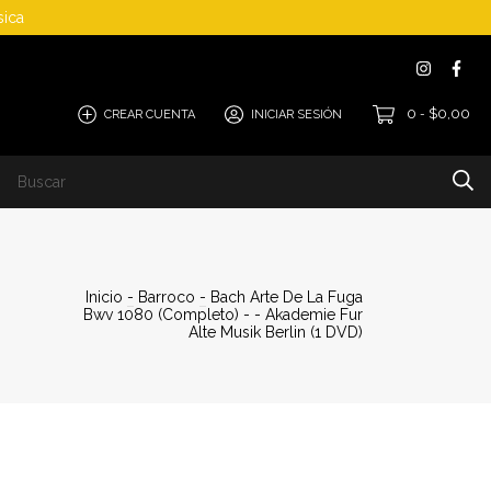
sica
0
$0,00
CREAR CUENTA
INICIAR SESIÓN
-
Cómo Comprar
Inicio
-
Barroco
-
Bach Arte De La Fuga
Bwv 1080 (Completo) - - Akademie Fur
Alte Musik Berlin (1 DVD)