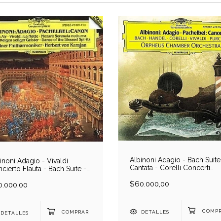
Albinoni Adagio - Bach Suite
inoni Adagio - Vivaldi
Cantata - Corelli Concerti
cierto Flauta - Bach Suite -
Grossi - Handel - Pachelbel
ck Danza - Mozart Serenata
Canon - Purcell- Orpheus
$60.000,00
achelbel Canon - Berlin
0.000,00
Chamber Orchestra (1 CD)
l/Karajan (1 CD)
DETALLES
DETALLES