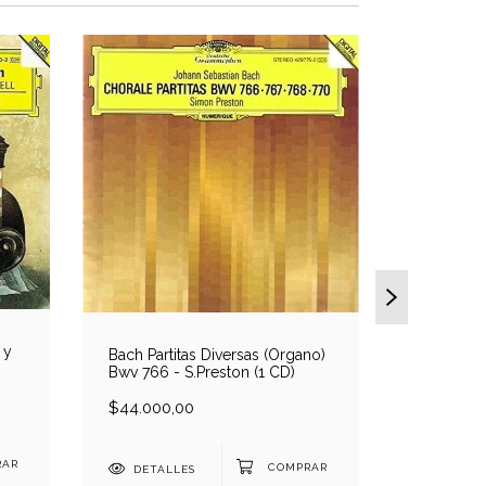
 y
Bach Orat
Bach Partitas Diversas (Organo)
(Completo
Bwv 766 - S.Preston (1 CD)
Wunderli
Crass/K.R
$132.000
$44.000,00
DETAL
DETALLES