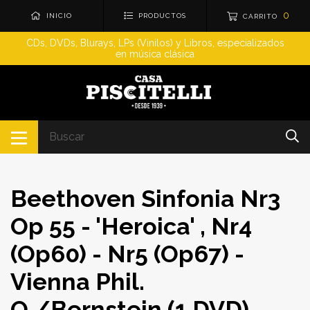
0
INICIO
PRODUCTOS
CARRITO
CDs, DVDs, Blurays, LPs (Vinilos) y Libros, especializados
en música clásica
Beethoven Sinfonia Nr3
Op 55 - 'Heroica' , Nr4
(Op60) - Nr5 (Op67) -
Vienna Phil.
O./Bernstein (1 DVD)