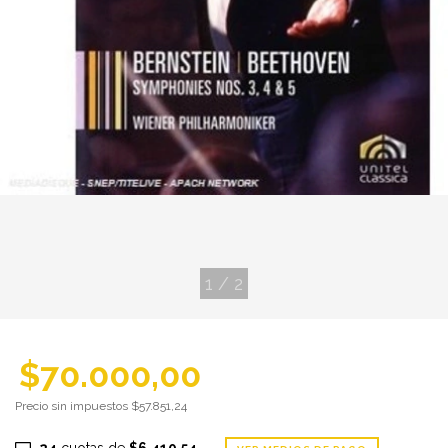
1
/
2
$70.000,00
Precio sin impuestos
$57.851,24
24
cuotas de
$6.410,54