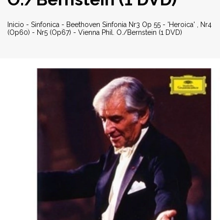
Inicio
-
Sinfonica
-
Beethoven Sinfonia Nr3 Op 55 - 'Heroica' , Nr4
(Op60) - Nr5 (Op67) - Vienna Phil. O./Bernstein (1 DVD)