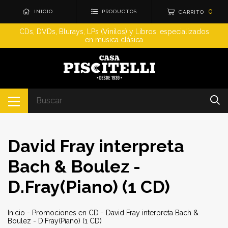
0
INICIO
PRODUCTOS
CARRITO
CDs, DVDs, Blurays, LPs (Vinilos) y Libros, especializados
en música clásica
David Fray interpreta
Bach & Boulez -
D.Fray(Piano) (1 CD)
Inicio
-
Promociones en CD
-
David Fray interpreta Bach &
Boulez - D.Fray(Piano) (1 CD)