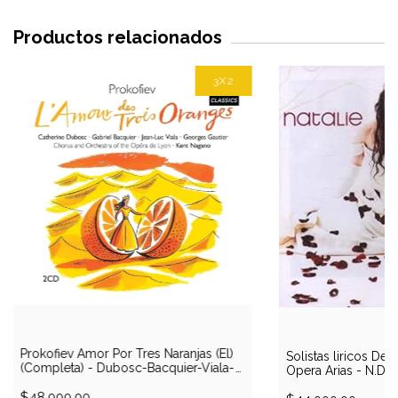
Productos relacionados
3X2
Prokofiev Amor Por Tres Naranjas (El)
Solistas liricos Dess
(Completa) - Dubosc-Bacquier-Viala-
Opera Arias - N.Des
Gautier/Nagano (2 CD) - Industria
Argentina
$48.000,00