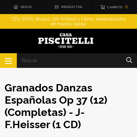
0
INICIO
PRODUCTOS
CARRITO
CDs, DVDs, Blurays, LPs (Vinilos) y Libros, especializados
en música clásica
Granados Danzas
Españolas Op 37 (12)
(Completas) - J-
F.Heisser (1 CD)