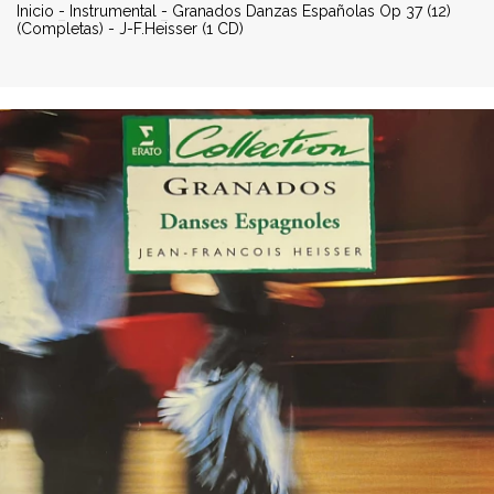
Inicio
-
Instrumental
-
Granados Danzas Españolas Op 37 (12)
(Completas) - J-F.Heisser (1 CD)