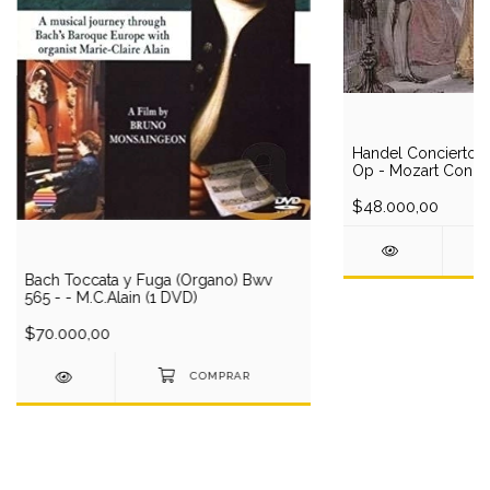
Handel Concierto 
Op - Mozart Concie
Spohr Wagenseil - N
CD)
$48.000,00
Bach Toccata y Fuga (Organo) Bwv
565 - - M.C.Alain (1 DVD)
$70.000,00