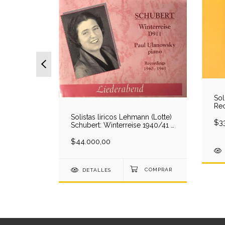
Sol
 Cantantes
Rec
Canto
197
n-Hotter-
Solistas liricos Lehmann (Lotte)
Tey
$3
renz-
Schubert: Winterreise 1940/41 -
Rip
-Flagstad
L.Lehmann-P.Ulanowsky (Piano)
(1 CD)
$44.000,00
DETALLES