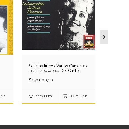
-
Solistas liricos Varios Cantantes
Strauss R
Les Introuvables Del Canto
Reining-D
Mozartien 1903-1954 - Stabile-
Taubmann
Lemnitz-E.Schumann-Seefried-
$150.000,00
(1947) (3 
$132.000
Berger-A.Rautawaara-Feraldy (4
CD)
DETALLES
DETAL