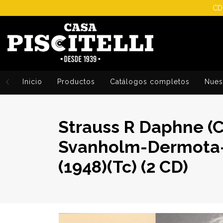
CDs
Inicio
Productos
Catálogos completos
Nuest
Strauss R Daphne (
Svanholm-Dermota-W
(1948)(Tc) (2 CD)