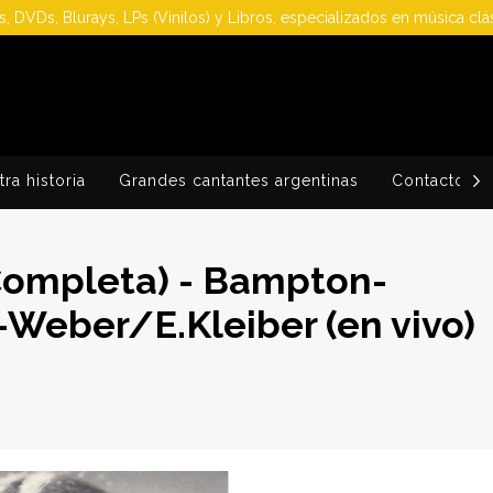
, DVDs, Blurays, LPs (Vinilos) y Libros, especializados en música clá
ra historia
Grandes cantantes argentinas
Contacto
Completa) - Bampton-
eber/E.Kleiber (en vivo)