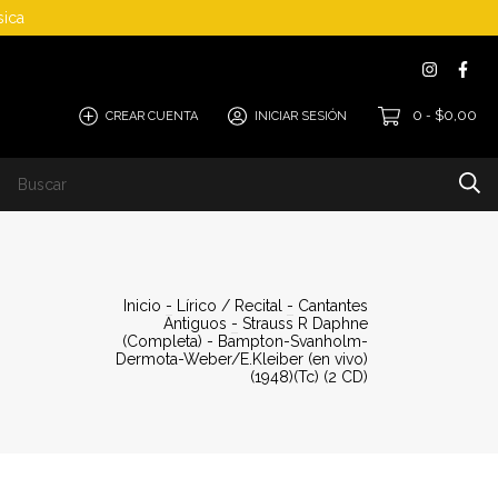
sica
0
$0,00
CREAR CUENTA
INICIAR SESIÓN
-
Cómo Comprar
Inicio
-
Lírico / Recital
-
Cantantes
Antiguos
-
Strauss R Daphne
(Completa) - Bampton-Svanholm-
Dermota-Weber/E.Kleiber (en vivo)
(1948)(Tc) (2 CD)