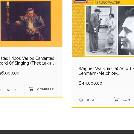
istas liricos Varios Cantantes
ord Of Singing (The): 1939 -
8 - Ritchie-Quartaro-Steber-
Wagner Walkiria (La) Acto 1 
te-Varnay-Traubel-D.Lloyd-
36.000,00
Lehmann-Melchior-
ley-Maynor (7 CD)
List/B.Walter (1 CD)
$44.000,00
DETALLES
DETALLES